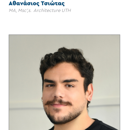
Αθανάσιος Τσιώτας
MA, Msc',s. Architecture UTH