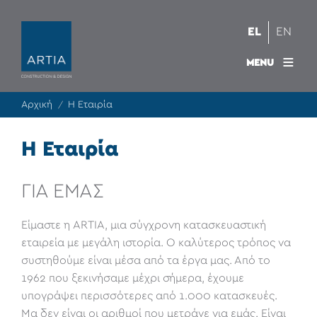
EL
EN
MENU
Αρχική
Η Εταιρία
/
Η Εταιρία
ΓΙΑ ΕΜΑΣ
Είμαστε η ARTIA, μια σύγχρονη κατασκευαστική
εταιρεία με μεγάλη ιστορία. Ο καλύτερος τρόπος να
συστηθούμε είναι μέσα από τα έργα μας. Από το
1962 που ξεκινήσαμε μέχρι σήμερα, έχουμε
υπογράψει περισσότερες από 1.000 κατασκευές.
Μα δεν είναι οι αριθμοί που μετράνε για εμάς. Είναι